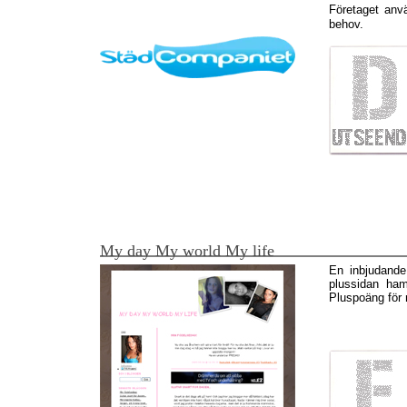
Företaget anvä
behov.
My day My world My life
En inbjudande
plussidan ham
Pluspoäng för 