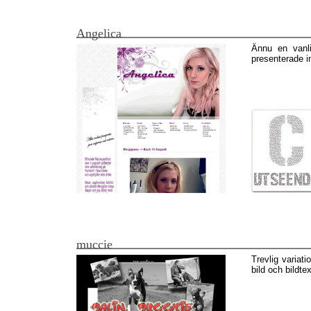
Angelica
Ännu en vanl
presenterade i
muccie
Trevlig variati
bild och bildtex