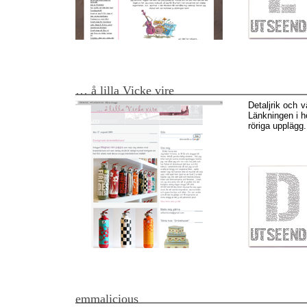
… å lilla Vicke vire
Detaljrik och v
Länkningen i h
röriga upplägg.
emmalicious