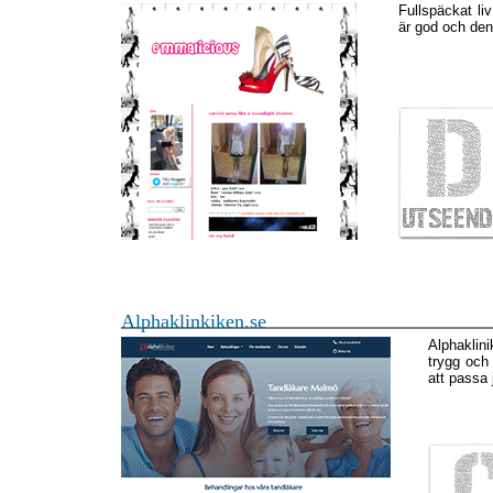
Fullspäckat li
är god och den 
Alphaklinkiken.se
Alphaklin
trygg och 
att passa 